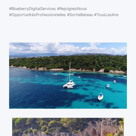
#BlueberryDigitalServices #RejoignezNous
#OpportunitésProfessionnelles #SortieBateau #TousLesAns